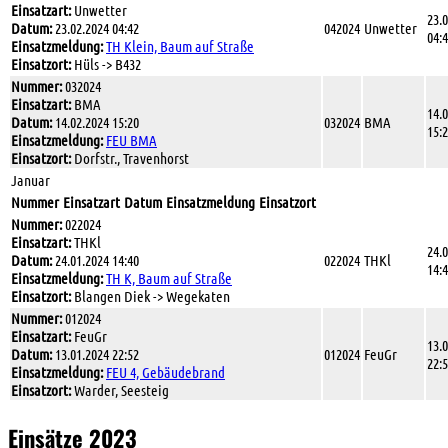
Einsatzart:
Unwetter
23.
Datum:
23.02.2024 04:42
042024
Unwetter
04:
Einsatzmeldung:
TH Klein, Baum auf Straße
Einsatzort:
Hüls -> B432
Nummer:
032024
Einsatzart:
BMA
14.
Datum:
14.02.2024 15:20
032024
BMA
15:
Einsatzmeldung:
FEU BMA
Einsatzort:
Dorfstr., Travenhorst
Januar
Nummer
Einsatzart
Datum
Einsatzmeldung
Einsatzort
Nummer:
022024
Einsatzart:
THKl
24.
Datum:
24.01.2024 14:40
022024
THKl
14:
Einsatzmeldung:
TH K, Baum auf Straße
Einsatzort:
Blangen Diek -> Wegekaten
Nummer:
012024
Einsatzart:
FeuGr
13.
Datum:
13.01.2024 22:52
012024
FeuGr
22:
Einsatzmeldung:
FEU 4, Gebäudebrand
Einsatzort:
Warder, Seesteig
Einsätze 2023