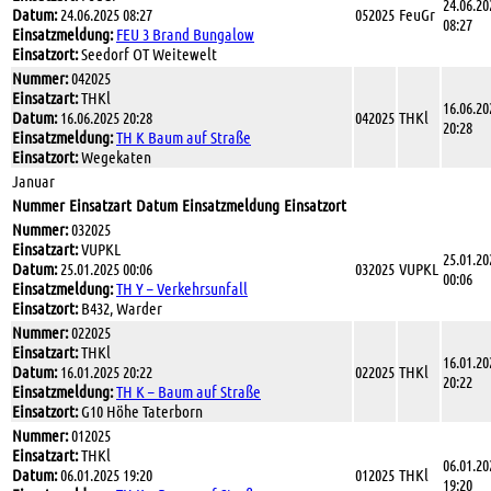
24.06.20
Datum:
24.06.2025 08:27
052025
FeuGr
08:27
Einsatzmeldung:
FEU 3 Brand Bungalow
Einsatzort:
Seedorf OT Weitewelt
Nummer:
042025
Einsatzart:
THKl
16.06.20
Datum:
16.06.2025 20:28
042025
THKl
20:28
Einsatzmeldung:
TH K Baum auf Straße
Einsatzort:
Wegekaten
Januar
Nummer
Einsatzart
Datum
Einsatzmeldung
Einsatzort
Nummer:
032025
Einsatzart:
VUPKL
25.01.20
Datum:
25.01.2025 00:06
032025
VUPKL
00:06
Einsatzmeldung:
TH Y – Verkehrsunfall
Einsatzort:
B432, Warder
Nummer:
022025
Einsatzart:
THKl
16.01.20
Datum:
16.01.2025 20:22
022025
THKl
20:22
Einsatzmeldung:
TH K – Baum auf Straße
Einsatzort:
G10 Höhe Taterborn
Nummer:
012025
Einsatzart:
THKl
06.01.20
Datum:
06.01.2025 19:20
012025
THKl
19:20