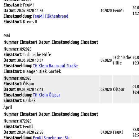
Einsatzart:
FeuMi
20.
Datum:
20.07.2020 14:26
102020
FeuMi
14:
Einsatzmeldung:
FeuMi Flächenbrand
Einsatzort:
Krems II
Mai
Nummer
Einsatzart
Datum
Einsatzmeldung
Einsatzort
Nummer:
092020
Einsatzart:
Technische Hilfe
Technische
30.
Datum:
30.05.2020 10:37
092020
Hilfe
10:
Einsatzmeldung:
TH Klein Baum auf Straße
Einsatzort:
Blangen Diek, Garbek
Nummer:
082020
Einsatzart:
Ölspur
09.
Datum:
09.05.2020 18:43
082020
Ölspur
18:
Einsatzmeldung:
TH Klein Ölspur
Einsatzort:
Garbek
April
Nummer
Einsatzart
Datum
Einsatzmeldung
Einsatzort
Nummer:
072020
Einsatzart:
FeuKl
28.
Datum:
28.04.2020 22:56
072020
FeuKl
22:
Einsatzmeldung:
FeuKl Segeberger Str.