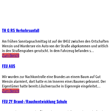
Letzte Einsätze
„Wo wart ihr denn?“
TH G R5 Verkehrsunfall
Am frühen Sonntagnachmittag ist auf der B432 zwischen den Ortschaften
Wensin und Wardersee ein Auto von der Straße abgekommen und seitlich
in den Straßengraben gerutscht. In dem Fahrzeug befanden s…
Zum Bericht
FEU AUS
Wir wurden zur Nachkontrolle eine Brandes an einem Baum auf Gut
Wensin alarmiert, dort hatte es im Inneren eines Baumes gebrannt. Der
Eigentümer hatte bereits Löschversuche in Eigenregie eingeleitet…
Zum Bericht
FEU 2Y Brand-/Rauchentwicklung Schule