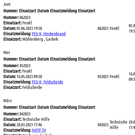
Juni
Nummer
Einsatzart
Datum
Einsatzmeldung
Einsatzort
Nummer:
062023
Einsatzart:
FeuKl
05.
Datum:
05.06.2023 19:50
062023
FeuKl
19:
Einsatzmeldung:
FEU K, Heckenbrand
Einsatzort:
Mühlenberg , Garbek
Mai
Nummer
Einsatzart
Datum
Einsatzmeldung
Einsatzort
Nummer:
052023
Einsatzart:
FeuKl
16.
Datum:
16.05.2023 09:50
052023
FeuKl
09:
Einsatzmeldung:
FEU K, Feldscheide
Einsatzort:
Feldscheide
März
Nummer
Einsatzart
Datum
Einsatzmeldung
Einsatzort
Nummer:
042023
Einsatzart:
Technische Hilfe
Technische
28.
Datum:
28.03.2023 17:46
042023
Hilfe
17:
Einsatzmeldung:
NOTF TV