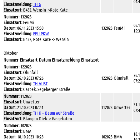
04:
Einsatzmeldung:
TH G
Einsatzort:
B432, Wensin ->Rote Kate
Nummer:
132023
Einsatzart:
FeuMi
06.
Datum:
06.11.2023 15:30
132023
FeuMi
15:
Einsatzmeldung:
FEU PKW
Einsatzort:
B432, Rote Kate -> Wensin
Oktober
Nummer
Einsatzart
Datum
Einsatzmeldung
Einsatzort
Nummer:
122023
Einsatzart:
Ölunfall
26.
Datum:
26.10.2023 07:26
122023
Ölunfall
07:
Einsatzmeldung:
TH AUST
Einsatzort:
Garbek, Segeberger Straße
Nummer:
112023
Einsatzart:
Unwetter
21.
Datum:
21.10.2023 07:41
112023
Unwetter
07:
Einsatzmeldung:
TH K – Baum auf Straße
Einsatzort:
Blangen Diek -> Wegekaten
Nummer:
102023
Einsatzart:
BMA
18.
Datum:
18.10.2023 10:28
102023
BMA
10: