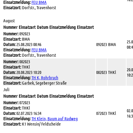
Einsatzmeldung:
FEU BMA
Einsatzort:
Dorfstr., Travenhorst
August
Nummer
Einsatzart
Datum
Einsatzmeldung
Einsatzort
Nummer:
092023
Einsatzart:
BMA
25.
Datum:
25.08.2023 08:46
092023
BMA
08:
Einsatzmeldung:
FEU BMA
Einsatzort:
Dorfstr., Travenhorst
Nummer:
082023
Einsatzart:
THKl
20.
Datum:
20.08.2023 10:20
082023
THKl
10:
Einsatzmeldung:
TH K, Rohrbruch
Einsatzort:
Garbek, Segeberger Straße
Juli
Nummer
Einsatzart
Datum
Einsatzmeldung
Einsatzort
Nummer:
072023
Einsatzart:
THKl
02.
Datum:
02.07.2023 16:34
072023
THKl
16:
Einsatzmeldung:
TH Klein, Baum auf Radweg
Einsatzort:
K1 Wensin/ Feldscheide