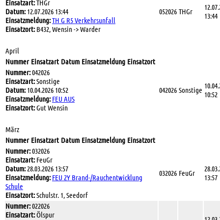
Einsatzart:
THGr
12.07
Datum:
12.07.2026 13:44
052026
THGr
13:44
Einsatzmeldung:
TH G R5 Verkehrsunfall
Einsatzort:
B432, Wensin -> Warder
April
Nummer
Einsatzart
Datum
Einsatzmeldung
Einsatzort
Nummer:
042026
Einsatzart:
Sonstige
10.04
Datum:
10.04.2026 10:52
042026
Sonstige
10:52
Einsatzmeldung:
FEU AUS
Einsatzort:
Gut Wensin
März
Nummer
Einsatzart
Datum
Einsatzmeldung
Einsatzort
Nummer:
032026
Einsatzart:
FeuGr
Datum:
28.03.2026 13:57
28.03
032026
FeuGr
Einsatzmeldung:
FEU 2Y Brand-/Rauchentwicklung
13:57
Schule
Einsatzort:
Schulstr. 1, Seedorf
Nummer:
022026
Einsatzart:
Ölspur
12.03