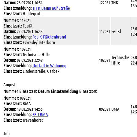
Datum:
23.09.2021 16:51
122021
THKl
16:
Einsatzmeldung:
TH K Baum auf Straße
Einsatzort:
Hohlegruft
Nummer:
112021
Einsatzart:
FeuKl
22.
Datum:
22.09.2021 16:43
112021
FeuKl
16:
Einsatzmeldung:
Feu K Flächenbrand
Einsatzort:
Eckrade/ Taterborn
Nummer:
102021
Einsatzart:
Technische Hilfe
Technische
07.
Datum:
07.09.2021 22:48
102021
Hilfe
22:
Einsatzmeldung:
Notfall in Wohnung
Einsatzort:
Lindenstraße, Garbek
August
Nummer
Einsatzart
Datum
Einsatzmeldung
Einsatzort
Nummer:
092021
Einsatzart:
BMA
19.
Datum:
19.08.2021 14:55
092021
BMA
14:
Einsatzmeldung:
FEU BMA
Einsatzort:
Travenhorst
Juli