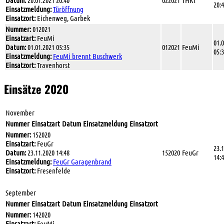
Datum:
20.01.2021 20:40
022021
THKl
20:
Einsatzmeldung:
Türöffnung
Einsatzort:
Eichenweg, Garbek
Nummer:
012021
Einsatzart:
FeuMi
01.
Datum:
01.01.2021 05:35
012021
FeuMi
05:
Einsatzmeldung:
FeuMi brennt Buschwerk
Einsatzort:
Travenhorst
Einsätze 2020
November
Nummer
Einsatzart
Datum
Einsatzmeldung
Einsatzort
Nummer:
152020
Einsatzart:
FeuGr
23.
Datum:
23.11.2020 14:48
152020
FeuGr
14:
Einsatzmeldung:
FeuGr Garagenbrand
Einsatzort:
Fresenfelde
September
Nummer
Einsatzart
Datum
Einsatzmeldung
Einsatzort
Nummer:
142020
Einsatzart:
FeuMi