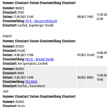
Nummer
Einsatzart
Datum
Einsatzmeldung
Einsatzort
Nummer:
082025
Einsatzart:
THKl
17.09.20
Datum:
17.09.2025 23:49
082025
THKl
23:49
Einsatzmeldung:
TH K – Wasserrohrbruch
Einsatzort:
Garbek, Segeberger Straße
August
Nummer
Einsatzart
Datum
Einsatzmeldung
Einsatzort
Nummer:
072025
Einsatzart:
FeuKl
14.08.20
Datum:
14.08.2025 17:08
072025
FeuKl
17:08
Einsatzmeldung:
FEU K – Brennt Hecke
Einsatzort:
Am Sportplatz, Garbek
Nummer:
062025
Einsatzart:
BMA
13.08.20
Datum:
13.08.2025 14:48
062025
BMA
14:48
Einsatzmeldung:
FEU BMA
Einsatzort:
Dorfstr., Travenhorst
Juni
Nummer
Einsatzart
Datum
Einsatzmeldung
Einsatzort
Nummer:
052025
Einsatzart:
FeuGr