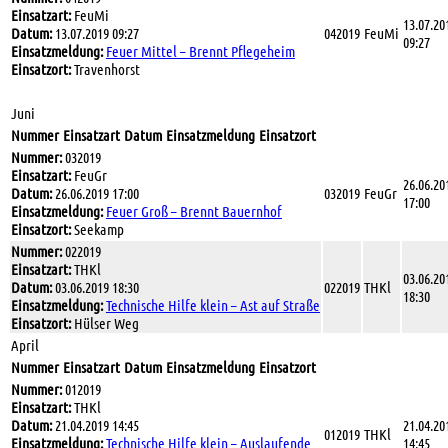
Einsatzart:
FeuMi
13.07.20
Datum:
13.07.2019 09:27
042019
FeuMi
09:27
Einsatzmeldung:
Feuer Mittel – Brennt Pflegeheim
Einsatzort:
Travenhorst
Juni
Nummer
Einsatzart
Datum
Einsatzmeldung
Einsatzort
Nummer:
032019
Einsatzart:
FeuGr
26.06.20
Datum:
26.06.2019 17:00
032019
FeuGr
17:00
Einsatzmeldung:
Feuer Groß – Brennt Bauernhof
Einsatzort:
Seekamp
Nummer:
022019
Einsatzart:
THKl
03.06.20
Datum:
03.06.2019 18:30
022019
THKl
18:30
Einsatzmeldung:
Technische Hilfe klein – Ast auf Straße
Einsatzort:
Hülser Weg
April
Nummer
Einsatzart
Datum
Einsatzmeldung
Einsatzort
Nummer:
012019
Einsatzart:
THKl
Datum:
21.04.2019 14:45
21.04.20
012019
THKl
Einsatzmeldung:
Technische Hilfe klein – Auslaufende
14:45