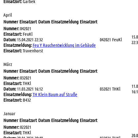
Einsatzort:
Garbek
April
Nummer
Einsatzart
Datum
Einsatzmeldung
Einsatzort
Nummer:
042021
Einsatzart:
FeuKl
15.
Datum:
15.04.2021 22:32
042021
FeuKl
22:
Einsatzmeldung:
Feu Y Rauchentwicklung im Gebäude
Einsatzort:
Travenhorst
März
Nummer
Einsatzart
Datum
Einsatzmeldung
Einsatzort
Nummer:
032021
Einsatzart:
THKl
11.
Datum:
11.03.2021 16:12
032021
THKl
16:
Einsatzmeldung:
TH Klein Baum auf Straße
Einsatzort:
B432
Januar
Nummer
Einsatzart
Datum
Einsatzmeldung
Einsatzort
Nummer:
022021
Einsatzart:
THKl
20.