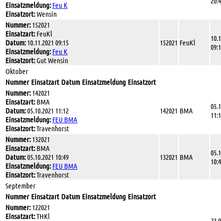
20:
Einsatzmeldung:
Feu K
Einsatzort:
Wensin
Nummer:
152021
Einsatzart:
FeuKl
10.
Datum:
10.11.2021 09:15
152021
FeuKl
09:
Einsatzmeldung:
Feu K
Einsatzort:
Gut Wensin
Oktober
Nummer
Einsatzart
Datum
Einsatzmeldung
Einsatzort
Nummer:
142021
Einsatzart:
BMA
05.
Datum:
05.10.2021 11:12
142021
BMA
11:
Einsatzmeldung:
FEU BMA
Einsatzort:
Travenhorst
Nummer:
132021
Einsatzart:
BMA
05.
Datum:
05.10.2021 10:49
132021
BMA
10:
Einsatzmeldung:
FEU BMA
Einsatzort:
Travenhorst
September
Nummer
Einsatzart
Datum
Einsatzmeldung
Einsatzort
Nummer:
122021
Einsatzart:
THKl
23.