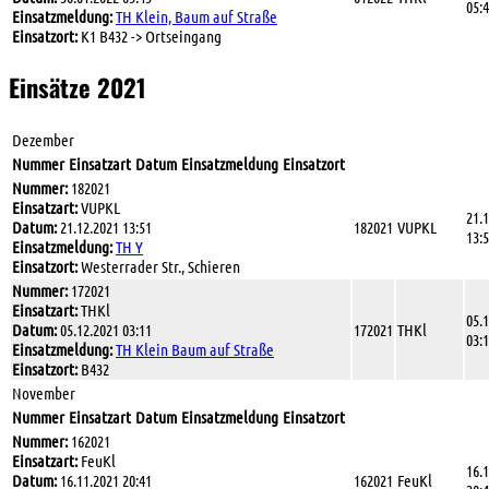
05:
Einsatzmeldung:
TH Klein, Baum auf Straße
Einsatzort:
K1 B432 -> Ortseingang
Einsätze 2021
Dezember
Nummer
Einsatzart
Datum
Einsatzmeldung
Einsatzort
Nummer:
182021
Einsatzart:
VUPKL
21.
Datum:
21.12.2021 13:51
182021
VUPKL
13:
Einsatzmeldung:
TH Y
Einsatzort:
Westerrader Str., Schieren
Nummer:
172021
Einsatzart:
THKl
05.
Datum:
05.12.2021 03:11
172021
THKl
03:
Einsatzmeldung:
TH Klein Baum auf Straße
Einsatzort:
B432
November
Nummer
Einsatzart
Datum
Einsatzmeldung
Einsatzort
Nummer:
162021
Einsatzart:
FeuKl
16.
Datum:
16.11.2021 20:41
162021
FeuKl