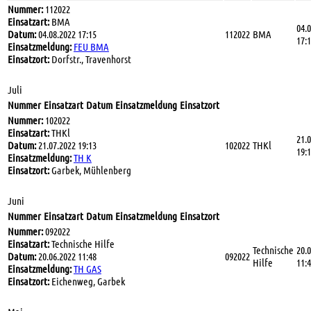
Nummer:
112022
Einsatzart:
BMA
04.
Datum:
04.08.2022 17:15
112022
BMA
17:
Einsatzmeldung:
FEU BMA
Einsatzort:
Dorfstr., Travenhorst
Juli
Nummer
Einsatzart
Datum
Einsatzmeldung
Einsatzort
Nummer:
102022
Einsatzart:
THKl
21.
Datum:
21.07.2022 19:13
102022
THKl
19:
Einsatzmeldung:
TH K
Einsatzort:
Garbek, Mühlenberg
Juni
Nummer
Einsatzart
Datum
Einsatzmeldung
Einsatzort
Nummer:
092022
Einsatzart:
Technische Hilfe
Technische
20.
Datum:
20.06.2022 11:48
092022
Hilfe
11:
Einsatzmeldung:
TH GAS
Einsatzort:
Eichenweg, Garbek