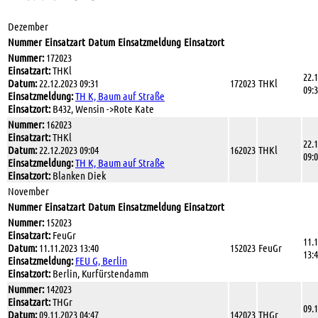
Dezember
Nummer
Einsatzart
Datum
Einsatzmeldung
Einsatzort
Nummer:
172023
Einsatzart:
THKl
22.
Datum:
22.12.2023 09:31
172023
THKl
09:
Einsatzmeldung:
TH K, Baum auf Straße
Einsatzort:
B432, Wensin ->Rote Kate
Nummer:
162023
Einsatzart:
THKl
22.
Datum:
22.12.2023 09:04
162023
THKl
09:
Einsatzmeldung:
TH K, Baum auf Straße
Einsatzort:
Blanken Diek
November
Nummer
Einsatzart
Datum
Einsatzmeldung
Einsatzort
Nummer:
152023
Einsatzart:
FeuGr
11.
Datum:
11.11.2023 13:40
152023
FeuGr
13:
Einsatzmeldung:
FEU G, Berlin
Einsatzort:
Berlin, Kurfürstendamm
Nummer:
142023
Einsatzart:
THGr
09.
Datum:
09.11.2023 04:47
142023
THGr