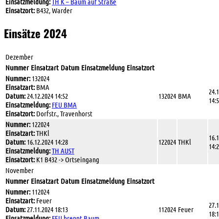
Einsatzmeldung:
TH K – Baum auf Straße
Einsatzort:
B432, Warder
Einsätze 2024
Dezember
Nummer
Einsatzart
Datum
Einsatzmeldung
Einsatzort
Nummer:
132024
Einsatzart:
BMA
24.
Datum:
24.12.2024 14:52
132024
BMA
14:
Einsatzmeldung:
FEU BMA
Einsatzort:
Dorfstr., Travenhorst
Nummer:
122024
Einsatzart:
THKl
16.
Datum:
16.12.2024 14:28
122024
THKl
14:
Einsatzmeldung:
TH AUST
Einsatzort:
K1 B432 -> Ortseingang
November
Nummer
Einsatzart
Datum
Einsatzmeldung
Einsatzort
Nummer:
112024
Einsatzart:
Feuer
27.
Datum:
27.11.2024 18:13
112024
Feuer
18:
Einsatzmeldung:
FEU brennt Baum