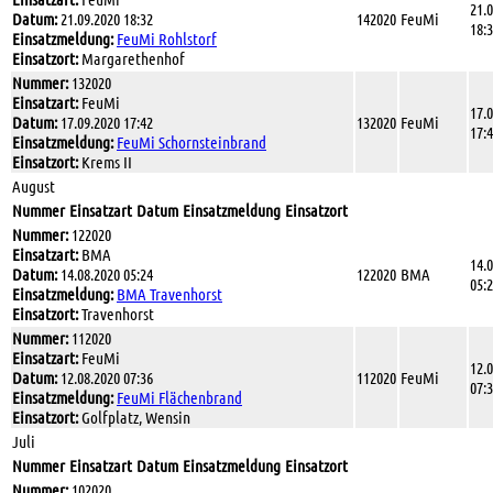
21.
Datum:
21.09.2020 18:32
142020
FeuMi
18:
Einsatzmeldung:
FeuMi Rohlstorf
Einsatzort:
Margarethenhof
Nummer:
132020
Einsatzart:
FeuMi
17.
Datum:
17.09.2020 17:42
132020
FeuMi
17:
Einsatzmeldung:
FeuMi Schornsteinbrand
Einsatzort:
Krems II
August
Nummer
Einsatzart
Datum
Einsatzmeldung
Einsatzort
Nummer:
122020
Einsatzart:
BMA
14.
Datum:
14.08.2020 05:24
122020
BMA
05:
Einsatzmeldung:
BMA Travenhorst
Einsatzort:
Travenhorst
Nummer:
112020
Einsatzart:
FeuMi
12.
Datum:
12.08.2020 07:36
112020
FeuMi
07:
Einsatzmeldung:
FeuMi Flächenbrand
Einsatzort:
Golfplatz, Wensin
Juli
Nummer
Einsatzart
Datum
Einsatzmeldung
Einsatzort
Nummer:
102020