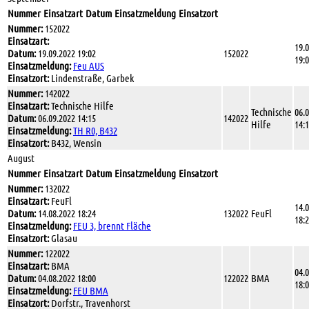
Nummer
Einsatzart
Datum
Einsatzmeldung
Einsatzort
Nummer:
152022
Einsatzart:
19.
Datum:
19.09.2022 19:02
152022
19:
Einsatzmeldung:
Feu AUS
Einsatzort:
Lindenstraße, Garbek
Nummer:
142022
Einsatzart:
Technische Hilfe
Technische
06.
Datum:
06.09.2022 14:15
142022
Hilfe
14:
Einsatzmeldung:
TH R0, B432
Einsatzort:
B432, Wensin
August
Nummer
Einsatzart
Datum
Einsatzmeldung
Einsatzort
Nummer:
132022
Einsatzart:
FeuFl
14.
Datum:
14.08.2022 18:24
132022
FeuFl
18:
Einsatzmeldung:
FEU 3, brennt Fläche
Einsatzort:
Glasau
Nummer:
122022
Einsatzart:
BMA
04.
Datum:
04.08.2022 18:00
122022
BMA
18:
Einsatzmeldung:
FEU BMA
Einsatzort:
Dorfstr., Travenhorst