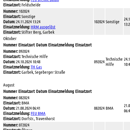
Einsatzort:
Feldscheide
Nummer:
102024
Einsatzart:
Sonstige
24.
Datum:
24.11.2024 13:24
102024
Sonstige
13:
Einsatzmeldung:
HRM ausgelöst
Einsatzort:
Stifter Berg, Garbek
Oktober
Nummer
Einsatzart
Datum
Einsatzmeldung
Einsatzort
Nummer:
092024
Einsatzart:
Technische Hilfe
Technische
24.
Datum:
24.10.2024 10:48
092024
Hilfe
10:
Einsatzmeldung:
TH Gas
Einsatzort:
Garbek, Segeberger Straße
August
Nummer
Einsatzart
Datum
Einsatzmeldung
Einsatzort
Nummer:
082024
Einsatzart:
BMA
21.
Datum:
21.08.2024 06:41
082024
BMA
06:
Einsatzmeldung:
FEU BMA
Einsatzort:
Dorfstr., Travenhorst
Nummer:
072024