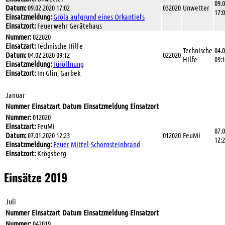
09.
Datum:
09.02.2020 17:02
032020
Unwetter
17:
Einsatzmeldung:
Gröla aufgrund eines Orkantiefs
Einsatzort:
Feuerwehr Gerätehaus
Nummer:
022020
Einsatzart:
Technische Hilfe
Technische
04.
Datum:
04.02.2020 09:12
022020
Hilfe
09:
Einsatzmeldung:
Türöffnung
Einsatzort:
Im Glin, Garbek
Januar
Nummer
Einsatzart
Datum
Einsatzmeldung
Einsatzort
Nummer:
012020
Einsatzart:
FeuMi
07.
Datum:
07.01.2020 12:23
012020
FeuMi
12:
Einsatzmeldung:
Feuer Mittel-Schornsteinbrand
Einsatzort:
Krögsberg
Einsätze 2019
Juli
Nummer
Einsatzart
Datum
Einsatzmeldung
Einsatzort
Nummer:
042019