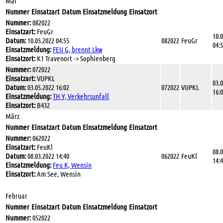
Mai
Nummer
Einsatzart
Datum
Einsatzmeldung
Einsatzort
Nummer:
082022
Einsatzart:
FeuGr
10.
Datum:
10.05.2022 04:55
082022
FeuGr
04:
Einsatzmeldung:
FEU G, brennt Lkw
Einsatzort:
K1 Travenort -> Sophienberg
Nummer:
072022
Einsatzart:
VUPKL
03.
Datum:
03.05.2022 16:02
072022
VUPKL
16:
Einsatzmeldung:
TH Y, Verkehrsunfall
Einsatzort:
B432
März
Nummer
Einsatzart
Datum
Einsatzmeldung
Einsatzort
Nummer:
062022
Einsatzart:
FeuKl
08.
Datum:
08.03.2022 14:40
062022
FeuKl
14:
Einsatzmeldung:
Feu K, Wensin
Einsatzort:
Am See, Wensin
Februar
Nummer
Einsatzart
Datum
Einsatzmeldung
Einsatzort
Nummer:
052022