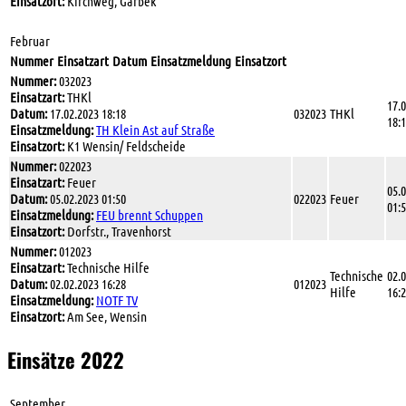
Einsatzort:
Kirchweg, Garbek
Februar
Nummer
Einsatzart
Datum
Einsatzmeldung
Einsatzort
Nummer:
032023
Einsatzart:
THKl
17.
Datum:
17.02.2023 18:18
032023
THKl
18:
Einsatzmeldung:
TH Klein Ast auf Straße
Einsatzort:
K1 Wensin/ Feldscheide
Nummer:
022023
Einsatzart:
Feuer
05.
Datum:
05.02.2023 01:50
022023
Feuer
01:
Einsatzmeldung:
FEU brennt Schuppen
Einsatzort:
Dorfstr., Travenhorst
Nummer:
012023
Einsatzart:
Technische Hilfe
Technische
02.
Datum:
02.02.2023 16:28
012023
Hilfe
16:
Einsatzmeldung:
NOTF TV
Einsatzort:
Am See, Wensin
Einsätze 2022
September