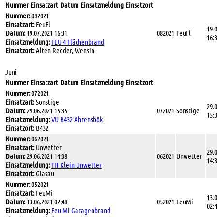
Nummer
Einsatzart
Datum
Einsatzmeldung
Einsatzort
Nummer:
082021
Einsatzart:
FeuFl
19.
Datum:
19.07.2021 16:31
082021
FeuFl
16:
Einsatzmeldung:
FEU 4 Flächenbrand
Einsatzort:
Alten Redder, Wensin
Juni
Nummer
Einsatzart
Datum
Einsatzmeldung
Einsatzort
Nummer:
072021
Einsatzart:
Sonstige
29.
Datum:
29.06.2021 15:35
072021
Sonstige
15:
Einsatzmeldung:
VU B432 Ahrensbök
Einsatzort:
B432
Nummer:
062021
Einsatzart:
Unwetter
29.
Datum:
29.06.2021 14:38
062021
Unwetter
14:
Einsatzmeldung:
TH Klein Unwetter
Einsatzort:
Glasau
Nummer:
052021
Einsatzart:
FeuMi
13.
Datum:
13.06.2021 02:48
052021
FeuMi
02:
Einsatzmeldung:
Feu Mi Garagenbrand