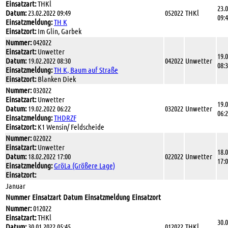
Einsatzart:
THKl
23.
Datum:
23.02.2022 09:49
052022
THKl
09:
Einsatzmeldung:
TH K
Einsatzort:
Im Glin, Garbek
Nummer:
042022
Einsatzart:
Unwetter
19.
Datum:
19.02.2022 08:30
042022
Unwetter
08:
Einsatzmeldung:
TH K, Baum auf Straße
Einsatzort:
Blanken Diek
Nummer:
032022
Einsatzart:
Unwetter
19.
Datum:
19.02.2022 06:22
032022
Unwetter
06:
Einsatzmeldung:
THDRZF
Einsatzort:
K1 Wensin/ Feldscheide
Nummer:
022022
Einsatzart:
Unwetter
18.
Datum:
18.02.2022 17:00
022022
Unwetter
17:
Einsatzmeldung:
GröLa (Größere Lage)
Einsatzort:
Januar
Nummer
Einsatzart
Datum
Einsatzmeldung
Einsatzort
Nummer:
012022
Einsatzart:
THKl
30.
Datum:
30.01.2022 05:45
012022
THKl