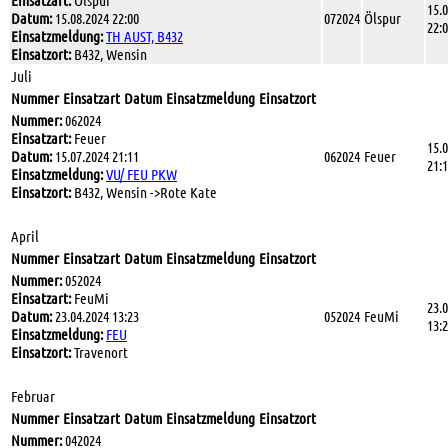
Einsatzart:
Ölspur
15.
Datum:
15.08.2024 22:00
072024
Ölspur
22:
Einsatzmeldung:
TH AUST, B432
Einsatzort:
B432, Wensin
Juli
Nummer
Einsatzart
Datum
Einsatzmeldung
Einsatzort
Nummer:
062024
Einsatzart:
Feuer
15.
Datum:
15.07.2024 21:11
062024
Feuer
21:
Einsatzmeldung:
VU/ FEU PKW
Einsatzort:
B432, Wensin ->Rote Kate
April
Nummer
Einsatzart
Datum
Einsatzmeldung
Einsatzort
Nummer:
052024
Einsatzart:
FeuMi
23.
Datum:
23.04.2024 13:23
052024
FeuMi
13:
Einsatzmeldung:
FEU
Einsatzort:
Travenort
Februar
Nummer
Einsatzart
Datum
Einsatzmeldung
Einsatzort
Nummer:
042024