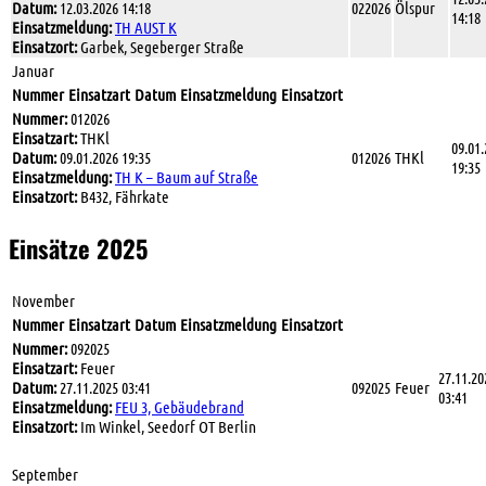
Datum:
12.03.2026 14:18
022026
Ölspur
14:18
Einsatzmeldung:
TH AUST K
Einsatzort:
Garbek, Segeberger Straße
Januar
Nummer
Einsatzart
Datum
Einsatzmeldung
Einsatzort
Nummer:
012026
Einsatzart:
THKl
09.01
Datum:
09.01.2026 19:35
012026
THKl
19:35
Einsatzmeldung:
TH K – Baum auf Straße
Einsatzort:
B432, Fährkate
Einsätze 2025
November
Nummer
Einsatzart
Datum
Einsatzmeldung
Einsatzort
Nummer:
092025
Einsatzart:
Feuer
27.11.20
Datum:
27.11.2025 03:41
092025
Feuer
03:41
Einsatzmeldung:
FEU 3, Gebäudebrand
Einsatzort:
Im Winkel, Seedorf OT Berlin
September