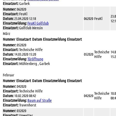
Einsatzort:
Garbek
Nummer:
062020
Einsatzart:
FeuKl
23.
Datum:
23.04.2020 12:18
062020
FeuKl
12:
Einsatzmeldung:
FeuKl Golfclub
Einsatzort:
Golfclub Wensin
März
Nummer
Einsatzart
Datum
Einsatzmeldung
Einsatzort
Nummer:
052020
Einsatzart:
Technische Hilfe
Technische
14.
Datum:
14.03.2020 15:20
052020
Hilfe
15:
Einsatzmeldung:
Türöffnung
Einsatzort:
Mühlenberg , Garbek
Februar
Nummer
Einsatzart
Datum
Einsatzmeldung
Einsatzort
Nummer:
042020
Einsatzart:
Technische Hilfe
Technische
10.
Datum:
10.02.2020 08:42
042020
Hilfe
08:
Einsatzmeldung:
Baum auf Straße
Einsatzort:
Travenhorst
Nummer:
032020
Einsatzart:
Unwetter