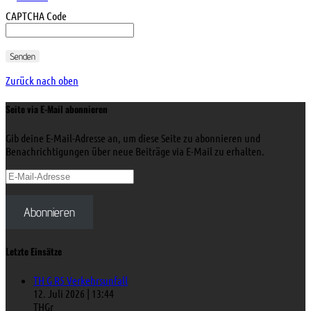
CAPTCHA Code
Senden
Zurück nach oben
Seite via E-Mail abonnieren
Gib deine E-Mail-Adresse an, um diese Seite zu abonnieren und
Benachrichtigungen über neue Beiträge via E-Mail zu erhalten.
E-
Mail-
Adresse
Abonnieren
Letzte Einsätze
TH G R5 Verkehrsunfall
12. Juli 2026
|
13:44
THGr