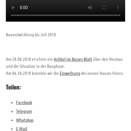
Bauentwicklung bis Juli 2018
TH G R5 Verkehrsunfall
12. Juli 2026
|
13:44
FEU AUS
10. April 2026
|
10:52
Am 28.08.2018 erschien ein
Artikel im Basses-Blatt
über den Neubau
FEU 2Y Brand-/Rauchentwicklung
und die Situation in der Bauphase.
Schule
Am 06.10.2018 konnten wir die
Einweihung
des neuen Hauses feiern.
28. März 2026
|
13:57
Teilen:
Facebook
Telegram
WhatsApp
E-Mail