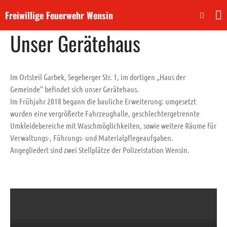
Freiwillige Feuerwehr Wensin
13. Oktober 2017
Unser Gerätehaus
Aktuelles
Dienste
Im Ortsteil Garbek, Segeberger Str. 1, im dortigen „Haus der
Neuigkeiten
Gemeinde“ befindet sich unser Gerätehaus.
Veranstaltungen
Im Frühjahr 2018 begann die bauliche Erweiterung: umgesetzt
Einsätze
wurden eine vergrößerte Fahrzeughalle, geschlechtergetrennte
Über uns
Umkleidebereiche mit Waschmöglichkeiten, sowie weitere Räume für
Verwaltungs-, Führungs- und Materialpflegeaufgaben.
Unser ehemaliges Fahrzeug
Angegliedert sind zwei Stellplätze der Polizeistation Wensin.
Unser Gerätehaus
Unser Nachwuchs
Beitreten!
Absetzen eines Notrufs