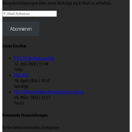
Benachrichtigungen über neue Beiträge via E-Mail zu erhalten.
E-
Mail-
Adresse
Abonnieren
Letzte Einsätze
TH G R5 Verkehrsunfall
12. Juli 2026
|
13:44
THGr
FEU AUS
10. April 2026
|
10:52
Sonstige
FEU 2Y Brand-/Rauchentwicklung Schule
28. März 2026
|
13:57
FeuGr
Kommende Veranstaltungen
Keine bevorstehenden Ereignisse