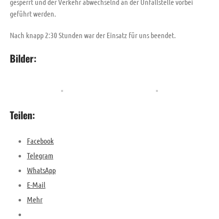
gesperrt und der Verkehr abwechselnd an der Unfallstelle vorbei
geführt werden.
Nach knapp 2:30 Stunden war der Einsatz für uns beendet.
Bilder:
TH G R5 Verkehrsunfall
12. Juli 2026
|
13:44
FEU AUS
10. April 2026
|
10:52
FEU 2Y Brand-/Rauchentwicklung
Teilen:
Schule
28. März 2026
|
13:57
Facebook
Telegram
WhatsApp
E-Mail
Mehr