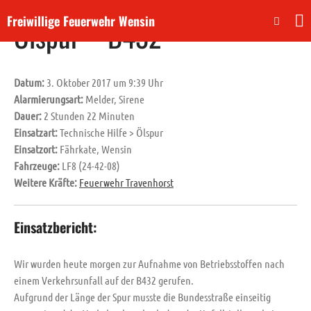
Freiwillige Feuerwehr Wensin
Ölspur – B432
Aktuelles
Datum:
3. Oktober 2017 um 9:39 Uhr
Dienste
Alarmierungsart:
Melder, Sirene
Neuigkeiten
Dauer:
2 Stunden 22 Minuten
Veranstaltungen
Einsatzart:
Technische Hilfe > Ölspur
Einsätze
Einsatzort:
Fährkate, Wensin
Fahrzeuge:
LF8 (24-42-08)
Über uns
Weitere Kräfte:
Feuerwehr Travenhorst
Unser ehemaliges Fahrzeug
Unser Gerätehaus
Einsatzbericht:
Unser Nachwuchs
Beitreten!
Wir wurden heute morgen zur Aufnahme von Betriebsstoffen nach
Absetzen eines Notrufs
einem Verkehrsunfall auf der B432 gerufen.
Aufgrund der Länge der Spur musste die Bundesstraße einseitig