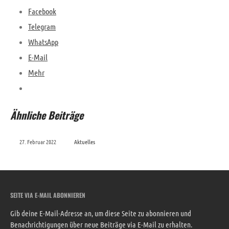
Facebook
Telegram
WhatsApp
E-Mail
TH G R5 Verkehrsunfall
12. Juli 2026
|
13:44
Mehr
FEU AUS
10. April 2026
|
10:52
FEU 2Y Brand-/Rauchentwicklung
Ähnliche Beiträge
Schule
28. März 2026
|
13:57
27. Februar 2022
Aktuelles
SEITE VIA E-MAIL ABONNIEREN
Gib deine E-Mail-Adresse an, um diese Seite zu abonnieren und
Benachrichtigungen über neue Beiträge via E-Mail zu erhalten.