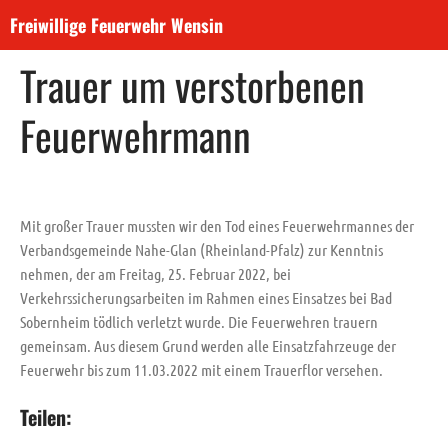
Freiwillige Feuerwehr Wensin
27. Februar 2022
Trauer um verstorbenen
Aktuelles
Dienste
Feuerwehrmann
Neuigkeiten
Veranstaltungen
Einsätze
Mit großer Trauer mussten wir den Tod eines Feuerwehrmannes der
Über uns
Verbandsgemeinde Nahe-Glan (Rheinland-Pfalz) zur Kenntnis
Unser ehemaliges Fahrzeug
nehmen, der am Freitag, 25. Februar 2022, bei
Unser Gerätehaus
Verkehrssicherungsarbeiten im Rahmen eines Einsatzes bei Bad
Sobernheim tödlich verletzt wurde. Die Feuerwehren trauern
Unser Nachwuchs
gemeinsam. Aus diesem Grund werden alle Einsatzfahrzeuge der
Beitreten!
Feuerwehr bis zum 11.03.2022 mit einem Trauerflor versehen.
Absetzen eines Notrufs
Teilen: