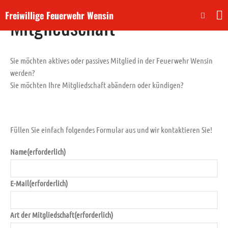
Freiwillige Feuerwehr Wensin
Mitgliedschaft
Aktuelles
Sie möchten aktives oder passives Mitglied in der Feuerwehr Wensin
Dienste
werden?
Neuigkeiten
Sie möchten Ihre Mitgliedschaft abändern oder kündigen?
Veranstaltungen
Einsätze
Über uns
Füllen Sie einfach folgendes Formular aus und wir kontaktieren Sie!
Unser ehemaliges Fahrzeug
Name
(erforderlich)
Unser Gerätehaus
Unser Nachwuchs
E-Mail
(erforderlich)
Beitreten!
Absetzen eines Notrufs
Art der Mitgliedschaft
(erforderlich)