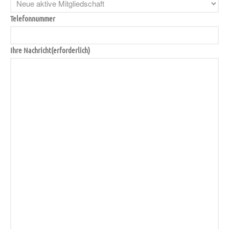
Telefonnummer
Ihre Nachricht
(erforderlich)
TH G R5 Verkehrsunfall
12. Juli 2026
|
13:44
FEU AUS
10. April 2026
|
10:52
FEU 2Y Brand-/Rauchentwicklung
Schule
28. März 2026
|
13:57