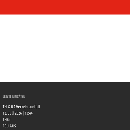
Aktuelles
Dienste
Neuigkeiten
Veranstaltungen
Einsätze
Über uns
Unser ehemaliges Fahrzeug
Unser Gerätehaus
Unser Nachwuchs
LETZTE EINSÄTZE
Beitreten!
TH G R5 Verkehrsunfall
Absetzen eines Notrufs
12. Juli 2026
|
13:44
THGr
FEU AUS