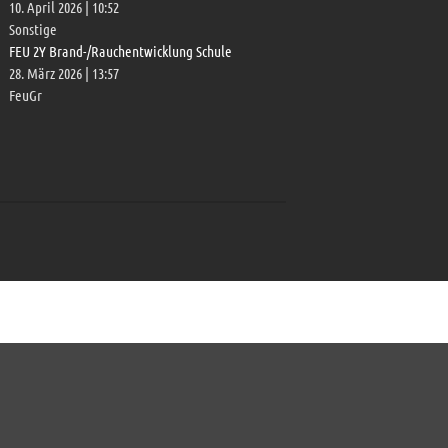
10. April 2026
|
10:52
Sonstige
FEU 2Y Brand-/Rauchentwicklung Schule
28. März 2026
|
13:57
FeuGr
TH G R5 Verkehrsunfall
12. Juli 2026
|
13:44
FEU AUS
10. April 2026
|
10:52
FEU 2Y Brand-/Rauchentwicklung
Schule
28. März 2026
|
13:57