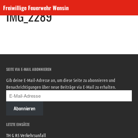
Freiwillige Feuerwehr Wensin
IMG_2289
Aktuelles
Dienste
Neuigkeiten
Veranstaltungen
Einsätze
Über uns
SEITE VIA E-MAIL ABONNIEREN
Unser ehemaliges Fahrzeug
Gib deine E-Mail-Adresse an, um diese Seite zu abonnieren und
Unser Gerätehaus
Benachrichtigungen über neue Beiträge via E-Mail zu erhalten.
Unser Nachwuchs
Beitreten!
Abonnieren
Absetzen eines Notrufs
LETZTE EINSÄTZE
TH G R5 Verkehrsunfall