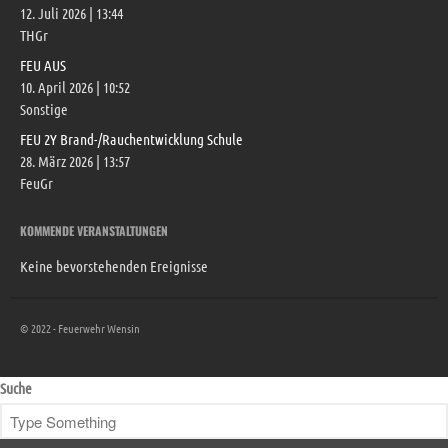
12. Juli 2026
|
13:44
THGr
FEU AUS
10. April 2026
|
10:52
TH G R5 Verkehrsunfall
Sonstige
12. Juli 2026
|
13:44
FEU 2Y Brand-/Rauchentwicklung Schule
FEU AUS
28. März 2026
|
13:57
10. April 2026
|
10:52
FeuGr
FEU 2Y Brand-/Rauchentwicklung
Schule
KOMMENDE VERANSTALTUNGEN
28. März 2026
|
13:57
Keine bevorstehenden Ereignisse
© 2022 - Feuerwehr Wensin
Suche