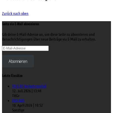
Zurück nach oben
Seite via E-Mail abonnieren
Gib deine E-Mail-Adresse an, um diese Seite zu abonnieren und
Benachrichtigungen über neue Beiträge via E-Mail zu erhalten.
E-
Mail-
Adresse
Abonnieren
Letzte Einsätze
TH G R5 Verkehrsunfall
12. Juli 2026
|
13:44
THGr
FEU AUS
10. April 2026
|
10:52
Sonstige