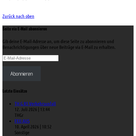
Zurück nach oben
Seite via E-Mail abonnieren
Gib deine E-Mail-Adresse an, um diese Seite zu abonnieren und
Benachrichtigungen über neue Beiträge via E-Mail zu erhalten.
E-
Mail-
Adresse
Abonnieren
Letzte Einsätze
TH G R5 Verkehrsunfall
12. Juli 2026
|
13:44
THGr
FEU AUS
10. April 2026
|
10:52
Sonstige