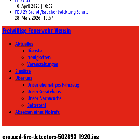
10. April 2026
|
10:52
FEU 2Y Brand-/Rauchentwicklung Schule
28. März 2026
|
13:57
Freiwillige Feuerwehr Wensin
Aktuelles
Dienste
Neuigkeiten
Veranstaltungen
Einsätze
Über uns
Unser ehemaliges Fahrzeug
Unser Gerätehaus
Unser Nachwuchs
Beitreten!
Absetzen eines Notrufs
cropped-fire-detectors-502893_1920.jpg