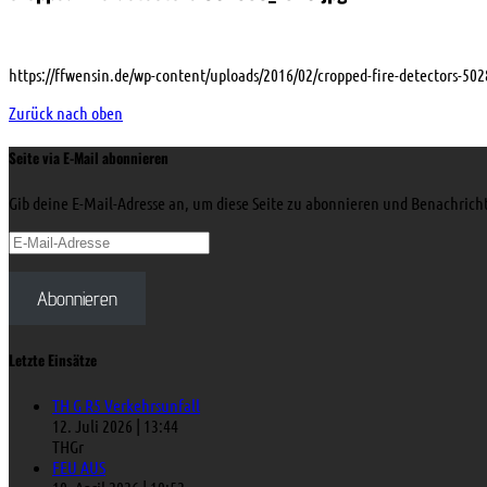
https://ffwensin.de/wp-content/uploads/2016/02/cropped-fire-detectors-50
Zurück nach oben
Seite via E-Mail abonnieren
Gib deine E-Mail-Adresse an, um diese Seite zu abonnieren und Benachrich
E-
Mail-
Adresse
Abonnieren
Letzte Einsätze
TH G R5 Verkehrsunfall
12. Juli 2026
|
13:44
THGr
FEU AUS