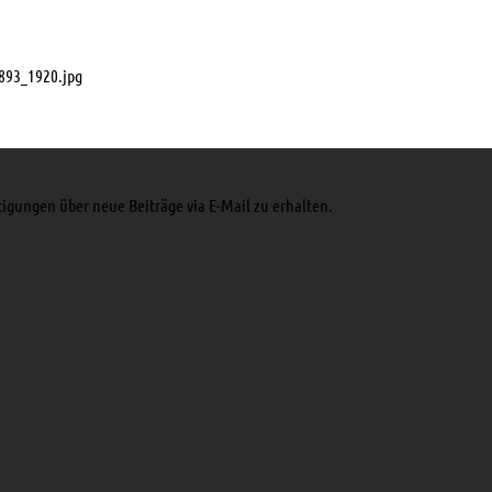
2893_1920.jpg
tigungen über neue Beiträge via E-Mail zu erhalten.